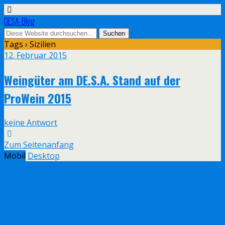
DESA-Blog
Tags › Sizilien
12. Februar 2015
Weingüter am DE.S.A. Stand auf der
ProWein 2015
keine Antwort
Zum Seitenanfang
Mobil
Desktop