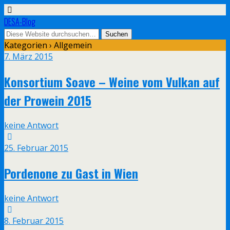
DESA-Blog
Kategorien ›
Allgemein
7. März 2015
Konsortium Soave – Weine vom Vulkan auf
der Prowein 2015
keine Antwort
25. Februar 2015
Pordenone zu Gast in Wien
keine Antwort
8. Februar 2015